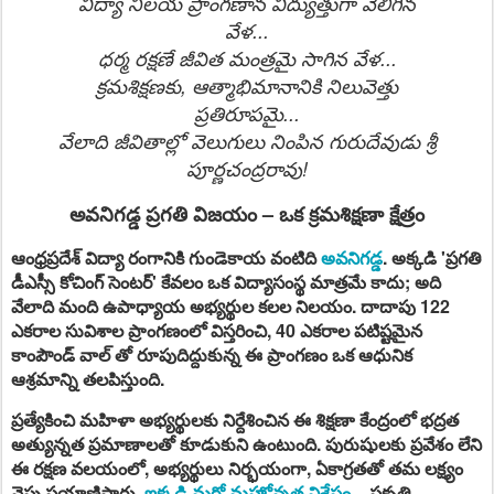
విద్యా నిలయ ప్రాంగణాన విద్యుత్తుగా వెలిగిన
వేళ...
ధర్మ రక్షణే జీవిత మంత్రమై సాగిన వేళ...
క్రమశిక్షణకు, ఆత్మాభిమానానికి నిలువెత్తు
ప్రతిరూపమై...
వేలాది జీవితాల్లో వెలుగులు నింపిన గురుదేవుడు శ్రీ
పూర్ణచంద్రరావు!
అవనిగడ్డ ప్రగతి విజయం – ఒక క్రమశిక్షణా క్షేత్రం
ఆంధ్రప్రదేశ్ విద్యా రంగానికి గుండెకాయ వంటిది
అవనిగడ్డ
. అక్కడి
'ప్రగతి
డీఎస్సీ కోచింగ్ సెంటర్'
కేవలం ఒక విద్యాసంస్థ మాత్రమే కాదు; అది
వేలాది మంది ఉపాధ్యాయ అభ్యర్థుల కలల నిలయం. దాదాపు 122
ఎకరాల సువిశాల ప్రాంగణంలో విస్తరించి, 40 ఎకరాల పటిష్టమైన
కాంపౌండ్ వాల్ తో రూపుదిద్దుకున్న ఈ ప్రాంగణం ఒక ఆధునిక
ఆశ్రమాన్ని తలపిస్తుంది.
ప్రత్యేకించి మహిళా అభ్యర్థులకు నిర్దేశించిన ఈ శిక్షణా కేంద్రంలో భద్రత
అత్యున్నత ప్రమాణాలతో కూడుకుని ఉంటుంది. పురుషులకు ప్రవేశం లేని
ఈ రక్షణ వలయంలో, అభ్యర్థులు నిర్భయంగా, ఏకాగ్రతతో తమ లక్ష్యం
వైపు ప్రయాణిస్తారు.
ఇక్కడి మరో మహోన్నత విశేషం
– ప్రకృతి