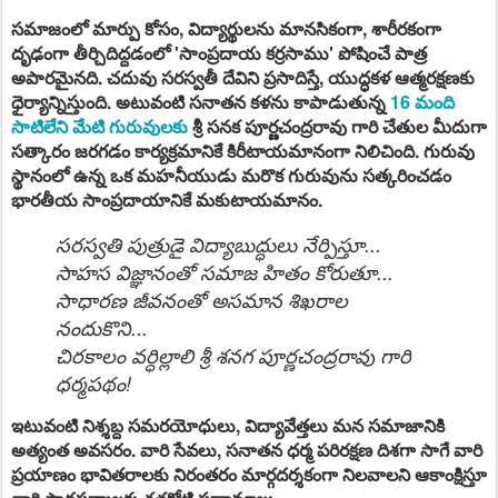
సమాజంలో మార్పు కోసం, విద్యార్థులను మానసికంగా, శారీరకంగా
దృఢంగా తీర్చిదిద్దడంలో 'సాంప్రదాయ కర్రసాము' పోషించే పాత్ర
అపారమైనది. చదువు సరస్వతీ దేవిని ప్రసాదిస్తే, యుద్ధకళ ఆత్మరక్షణకు
ధైర్యాన్నిస్తుంది. అటువంటి సనాతన కళను కాపాడుతున్న
16 మంది
సాటిలేని మేటి గురువులకు
శ్రీ
సనక
పూర్ణచంద్రరావు గారి చేతుల మీదుగా
సత్కారం జరగడం కార్యక్రమానికే కిరీటాయమానంగా నిలిచింది. గురువు
స్థానంలో ఉన్న ఒక మహనీయుడు మరొక గురువును సత్కరించడం
భారతీయ సాంప్రదాయానికే మకుటాయమానం.
సరస్వతి పుత్రుడై విద్యాబుద్ధులు నేర్పిస్తూ...
సాహస విజ్ఞానంతో సమాజ హితం కోరుతూ...
సాధారణ జీవనంతో అసమాన శిఖరాల
నందుకొని...
చిరకాలం వర్ధిల్లాలి శ్రీ శనగ పూర్ణచంద్రరావు గారి
ధర్మపథం!
ఇటువంటి నిశ్శబ్ద సమరయోధులు, విద్యావేత్తలు మన సమాజానికి
అత్యంత అవసరం. వారి సేవలు, సనాతన ధర్మ పరిరక్షణ దిశగా సాగే వారి
ప్రయాణం భావితరాలకు నిరంతరం మార్గదర్శకంగా నిలవాలని ఆకాంక్షిస్తూ