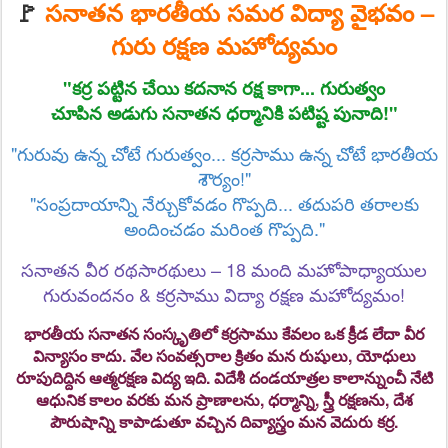
🚩
సనాతన భారతీయ సమర విద్యా వైభవం –
గురు రక్షణ మహోద్యమం
"కర్ర పట్టిన చేయి కదనాన రక్ష కాగా... గురుత్వం
చూపిన అడుగు సనాతన ధర్మానికి పటిష్ట పునాది!"
"గురువు ఉన్న చోటే గురుత్వం... కర్రసాము ఉన్న చోటే భారతీయ
శౌర్యం!"
"సంప్రదాయాన్ని నేర్చుకోవడం గొప్పది... తదుపరి తరాలకు
అందించడం మరింత గొప్పది."
సనాతన వీర రథసారథులు – 18 మంది మహోపాధ్యాయుల
గురువందనం & కర్రసాము విద్యా రక్షణ మహోద్యమం!
భారతీయ సనాతన సంస్కృతిలో
కర్రసాము
కేవలం ఒక క్రీడ లేదా వీర
విన్యాసం కాదు. వేల సంవత్సరాల క్రితం మన రుషులు, యోధులు
రూపుదిద్దిన ఆత్మరక్షణ విద్య ఇది. విదేశీ దండయాత్రల కాలాన్నుంచీ నేటి
ఆధునిక కాలం వరకు మన ప్రాణాలను, ధర్మాన్ని, స్త్రీ రక్షణను, దేశ
పౌరుషాన్ని కాపాడుతూ వచ్చిన దివ్యాస్త్రం మన వెదురు కర్ర.