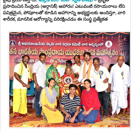
ప్రసాదించిన
సేంద్రియ (ఆర్గానిక్) ఆహారం!
ఎటువంటి రసాయనాలు లేని
పవిత్రమైన, పోషకాలతో కూడిన ఆహారాన్ని అభ్యర్థులకు అందిస్తూ, వారి
శారీరక, మానసిక ఆరోగ్యాన్ని పరిరక్షించడం ఈ సంస్థ ప్రత్యేకత