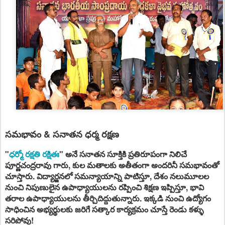
సమభావం & సనాతన ధర్మ రక్షణ
"
ధర్మో రక్షతి రక్షితః
"
అనే సనాతన సూక్తికి ప్రతిరూపంగా నిలిచే
పూర్ణచంద్రరావు గారు, కుల మతాలకు అతీతంగా అందరినీ సమభావంతో
చూస్తారు. విద్యార్జనలో సమన్యాయాన్ని పాటిస్తూ, దేశం నలుమూలల
నుంచి నిపుణులైన ఉపాధ్యాయులను రప్పించి శిక్షణ ఇప్పిస్తూ, భావి
తరాల ఉపాధ్యాయులను తీర్చిదిద్దుతున్నారు. ఇక్కడి నుంచి ఉద్యోగం
సాధించిన అభ్యర్థులకు జరిగే సత్కార కార్యక్రమం చూస్తే రెండు కళ్ళు
సరిపోవు!