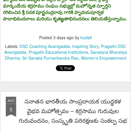
మార్కండేయ కర్రసాము సంఘం సభ్యుల్లో మహోన్నత స్ఫూర్తిని
రగిలించిన
శ్రీ సనక పూర్ణచంద్రరావు గారికి
హృదయపూర్వక
పాదాభివందనాలు మరియు కృతజ్ఞతాభినందనలు తెలియజేస్తున్నాము.
Posted
3 days ago
by
budati
Labels:
DSC Coaching Avanigadda
Inspiring Story
Pragathi DSC
Avanigadda
Pragathi Educational Institutions
Sanatana Bharatiya
Dharma
Sri Sanaka Purnachandra Rao
Women's Empowerment
సనాతన భారతీయ సాంప్రదాయక యుద్ధకళ
AUG
5
వైభవ మహోత్సవం – కర్రసాము గురువుల
గురువందనం, సంస్కృతి పరిరక్షణకు సంకల్ప సభ