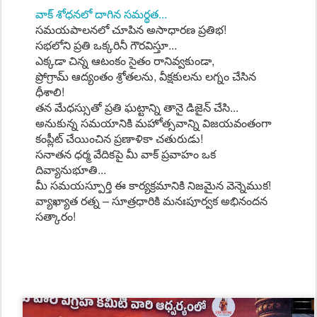
వాక్ శోధనలో దాగిన సమర్థత...
సమయపాలనలో చూపిన అసాధారణ ప్రతిభ!
సభలోని ప్రతి ఒక్కరినీ గౌరవిస్తూ...
ఎక్కడా చిన్న ఆటంకం సైతం రానివ్వకుండా,
ప్రోగ్రామ్ ఆద్యంతం శ్రోతలను, వీక్షకులను లగ్నం చేసిన
ధీశాలి!
తన మేధస్సుతో ప్రతి ఘట్టాన్ని తానై డిజైన్ చేసి...
అనుకున్న సమయానికి మహోత్సవాన్ని విజయవంతంగా
కంప్లీట్ చేయించిన ప్రణాళికా చతురుడు!
సనాతన ధర్మ వేదికపై మీ వాక్ ప్రవాహం ఒక
దివ్యానుభూతి...
మీ సమయస్పూర్తి ఈ కార్యక్రమానికి నిజమైన వెన్నెముక!
వ్యాఖ్యాత రత్న – సూత్రధారికి మనఃపూర్వక అభినందన
సత్కారం!