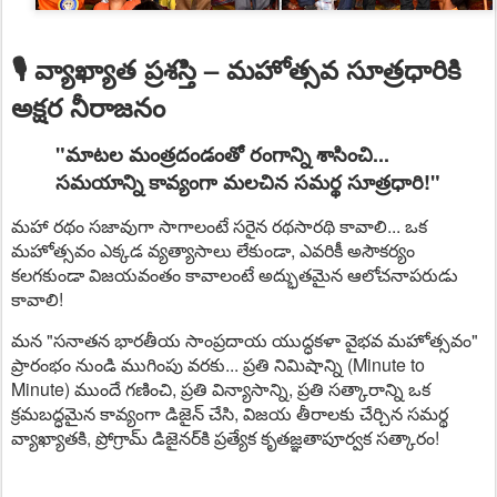
🎙️ వ్యాఖ్యాత ప్రశస్తి – మహోత్సవ సూత్రధారికి
అక్షర నీరాజనం
"మాటల మంత్రదండంతో రంగాన్ని శాసించి...
సమయాన్ని కావ్యంగా మలచిన సమర్థ సూత్రధారి!"
మహా రథం సజావుగా సాగాలంటే సరైన రథసారథి కావాలి... ఒక
మహోత్సవం ఎక్కడ వ్యత్యాసాలు లేకుండా, ఎవరికీ అసౌకర్యం
కలగకుండా విజయవంతం కావాలంటే అద్భుతమైన ఆలోచనాపరుడు
కావాలి!
మన
"సనాతన భారతీయ సాంప్రదాయ యుద్ధకళా వైభవ మహోత్సవం"
ప్రారంభం నుండి ముగింపు వరకు... ప్రతి నిమిషాన్ని (Minute to
Minute) ముందే గణించి, ప్రతి విన్యాసాన్ని, ప్రతి సత్కారాన్ని ఒక
క్రమబద్ధమైన కావ్యంగా డిజైన్ చేసి, విజయ తీరాలకు చేర్చిన సమర్థ
వ్యాఖ్యాతకి, ప్రోగ్రామ్ డిజైనర్‌కి ప్రత్యేక కృతజ్ఞతాపూర్వక సత్కారం!