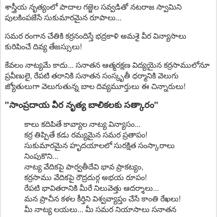
శాస్త్రీయ నృత్యంలో పాదాల గజ్జెల సవ్వడితో నటరాజ స్వామిని
పులకింపజేసే సుకుమారమైన రూపాలు...
సమర రంగాన చేతికి కర్రనందిస్తే భద్రకాళి అమశై వీర విన్యాసాలు
కురిపించే దివ్య తేజస్సులు!
కేవలం నాట్యమే కాదు... సనాతన ఆత్మరక్షణ విద్యయైన కర్రసాములోనూ
ప్రవీణులై, రేపటి తరానికి సనాతన సంస్కృతీ ధర్మానికి వెలుగు
జ్యోతులుగా వెలుగుతున్న బాల దివ్యమూర్తులు ఈ చిన్నారులు!
"సాంప్రదాయ వీర నృత్య బాలికలకు సత్కారం"
కాలు కదిపితే కావ్యాల నాట్య విన్యాసం...
కర్ర తిప్పితే కడు రమ్యమైన సమర ప్రతాపం!
సుకుమారమైన హృదయాలలో సురక్షిత సంస్కారాలు
నింపుకొని...
నాట్య వేదికపై పార్వతీదేవి భావ ప్రాకట్యం,
కర్రసాము వేదికపై రౌద్రదుర్గ అభయ రూపం!
రేపటి భావితరానికి మీరే నిలువెత్తు ఆదర్శాలు...
మన ప్రాచీన కళల కీర్తిని విశ్వవ్యాప్తం చేసే కాంతి రేఖలు!
మీ నాట్య లయలు... మీ సమర నియాసాలు సనాతన