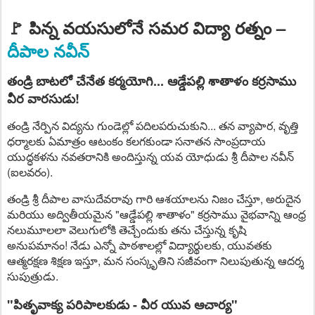
🚩 పిన్న వయసులోనే సమర విద్యా రత్నం –
దీపాల నవీన్
తండ్రి బాటలో చేనేత కర్మయోగి... ఆడ్డేపల్లి శాతాళం కర్రసాము
వీర వారసుడు!
తండ్రి నేర్పిన విద్యను గుండెల్లో పదిలపరుచుకుని... తన వ్యాపార, వృత్తి
ధర్మాలకు ఏమాత్రం ఆటంకం కలగకుండా సనాతన సాంప్రదాయ
యుద్ధకళను నవతరానికి అందిస్తున్న యవ యోధుడు
శ్రీ దీపాల నవీన్
(ఐలవరం).
తండ్రి శ్రీ దీపాల వాసుదేవరావు గారి ఆశయాలను నిజం చేస్తూ, అరుదైన
మరియు అద్వితీయమైన "ఆడ్డేపల్లి శాతాళం" కర్రసాము వైభవాన్ని ఆంధ్ర
నలుమూలలా వెలుగులోకి తెచ్చేందుకు తను చేస్తున్న కృషి
అనుపమానం! నేడు ఎన్నో పాఠశాలల్లో విద్యార్థులకు, యువతకు
ఆత్మరక్షణ శిక్షణ ఇస్తూ, మన సంస్కృతిని సజీవంగా నిలుపుతున్న ఆదర్శ
సుపుత్రుడు.
"పితృవాక్య పరిపాలకుడు - వీర యువ ఆచార్య"