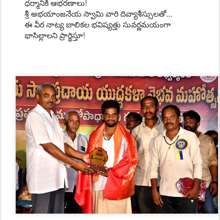
ధర్మానికి ఆభరణాలు!
శ్రీ అభయాంజనేయ స్వామి వారి దివ్యాశీస్సులతో...
ఈ వీర నాట్య బాలికల భవిష్యత్తు సువర్ణమయంగా
భాసిల్లాలని ప్రార్థిస్తూ!