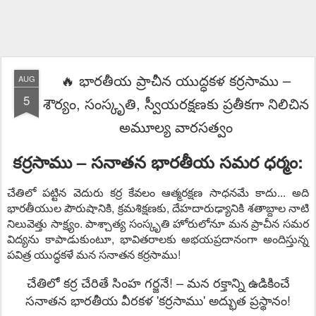
🔥 భారతీయ ప్రాచీన యుద్ధకళ కర్రసాము –
AUG
5
శౌర్యం, సంస్కృతి, స్వీయరక్షణకు ప్రతీకగా నిలిచిన
అమూల్య వారసత్వం
కర్రసాము – సనాతన భారతీయ సమర ధర్మం:
చేతిలో పట్టిన వెదురు కర్ర కేవలం ఆత్మరక్షణ సాధనమే కాదు... అది
భారతీయుల పౌరుషానికి, క్రమశిక్షణకు, దేహదారుఢ్యానికి శతాబ్దాల నాటి
నిలువెత్తు సాక్ష్యం. పాశ్చాత్య సంస్కృతి హోరులోనూ మన ప్రాచీన సమర
విద్యను కాపాడుకుంటూ, భావితరాలకు అభయప్రదానంగా అందిస్తున్న
పవిత్ర యుద్ధకళే మన సనాతన కర్రసాము!
చేతిలో కర్ర చేరితే సింహ గర్జనే! – మన రక్తాన్ని ఉడికించే
సనాతన భారతీయ వీరకళ 'కర్రసాము' అద్భుత ప్రస్థానం!