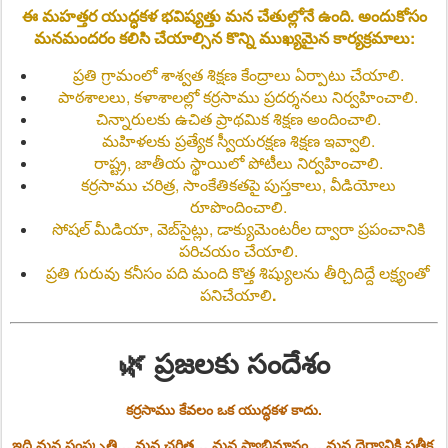
ఈ మహత్తర యుద్ధకళ భవిష్యత్తు మన చేతుల్లోనే ఉంది. అందుకోసం
మనమందరం కలిసి చేయాల్సిన కొన్ని ముఖ్యమైన కార్యక్రమాలు:
ప్రతి గ్రామంలో శాశ్వత శిక్షణ కేంద్రాలు ఏర్పాటు చేయాలి.
పాఠశాలలు, కళాశాలల్లో కర్రసాము ప్రదర్శనలు నిర్వహించాలి.
చిన్నారులకు ఉచిత ప్రాథమిక శిక్షణ అందించాలి.
మహిళలకు ప్రత్యేక స్వీయరక్షణ శిక్షణ ఇవ్వాలి.
రాష్ట్ర, జాతీయ స్థాయిలో పోటీలు నిర్వహించాలి.
కర్రసాము చరిత్ర, సాంకేతికతపై పుస్తకాలు, వీడియోలు
రూపొందించాలి.
సోషల్ మీడియా, వెబ్‌సైట్లు, డాక్యుమెంటరీల ద్వారా ప్రపంచానికి
పరిచయం చేయాలి.
ప్రతి గురువు కనీసం పది మంది కొత్త శిష్యులను తీర్చిదిద్దే లక్ష్యంతో
పనిచేయాలి
.
🌿 ప్రజలకు సందేశం
కర్రసాము కేవలం ఒక యుద్ధకళ కాదు.
ఇది
మన సంస్కృతి… మన చరిత్ర… మన స్వాభిమానం… మన ధైర్యానికి ప్రతీక.