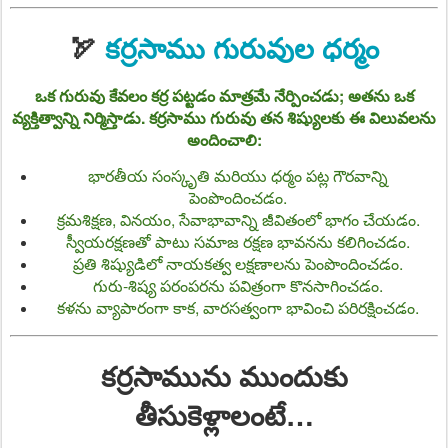
🏹
కర్రసాము గురువుల ధర్మం
ఒక గురువు కేవలం కర్ర పట్టడం మాత్రమే నేర్పించడు; అతను ఒక
వ్యక్తిత్వాన్ని నిర్మిస్తాడు. కర్రసాము గురువు తన శిష్యులకు ఈ విలువలను
అందించాలి:
భారతీయ సంస్కృతి మరియు ధర్మం పట్ల గౌరవాన్ని
పెంపొందించడం.
క్రమశిక్షణ, వినయం, సేవాభావాన్ని జీవితంలో భాగం చేయడం.
స్వీయరక్షణతో పాటు సమాజ రక్షణ భావనను కలిగించడం.
ప్రతి శిష్యుడిలో నాయకత్వ లక్షణాలను పెంపొందించడం.
గురు-శిష్య పరంపరను పవిత్రంగా కొనసాగించడం.
కళను వ్యాపారంగా కాక, వారసత్వంగా భావించి పరిరక్షించడం.
కర్రసామును ముందుకు
తీసుకెళ్లాలంటే…