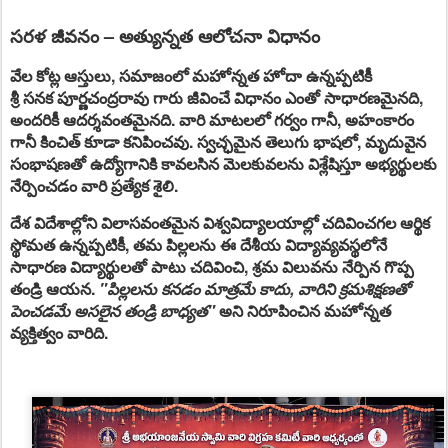
సరళ జీవనం – అత్యున్నత ఆలోచనా విధానం
వేల కోట్ల ఆస్తులు, సమాజంలో మహోన్నత హోదా ఉన్నప్పటికీ
శ్రీ
సనక
పూర్ణచంద్రరావు గారు జీవించే విధానం ఎంతో సాధారణమైనది,
అందరికీ ఆదర్శవంతమైనది. వారి మాటలలో గర్వం గానీ, అహంకారం
గానీ కించిత్ కూడా కనిపించవు. స్వచ్ఛమైన తెలుగు భాషలో, మృదువైన
సంభాషణతో ఉద్యోగానికి కావలసిన మెలకువలను విశ్లేషిస్తూ అభ్యర్థులకు
నేర్పించడం వారి ప్రత్యేక శైలి.
దేశ విదేశాల్లోని విలాసవంతమైన విశ్వవిద్యాలయాల్లో చదివించగల ఆర్థిక
స్థోమత ఉన్నప్పటికీ, తమ పిల్లలను ఈ దేశీయ విద్యావ్యవస్థలోనే
సాధారణ విద్యార్థులతో పాటు చదివించి, శ్రమ విలువను నేర్పిన గొప్ప
తండ్రి ఆయన.
"పిల్లలను కనడం మాత్రమే కాదు, వారిని క్రమశిక్షణతో
పెంచడమే అసలైన తండ్రి బాధ్యత"
అని నిరూపించిన మహోన్నత
వ్యక్తిత్వం వారిది.