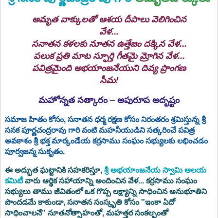
అమృత వాక్కులతో ఆశయ దీపాలు వెలిగించిన
వేళ...
సనాతన కళలకు నూతన ఉత్తేజం దక్కిన వేళ...
పలుక ప్రతి మాట స్ఫూర్తి గీతమై మ్రోగిన వేళ...
పవిత్రమైంది అభయాంజనేయుని దివ్య ప్రాంగణ
సీమ!
మహోన్నత సత్కారం – అపురూప అదృష్టం
సమాజ హితం కోసం, సనాతన ధర్మ రక్షణ కోసం నిరంతరం శ్రమిస్తున్న శ్రీ
సనక పూర్ణచంద్రరావు గారి వంటి మహనీయుడిని సత్కరించే పవిత్ర
అవకాశం
శ్రీ భక్త మార్కండేయ కర్రసాము సంఘం
సభ్యులకు లభించడం
పూర్వజన్మ సుకృతం.
ఈ అద్భుత ఘట్టానికి సహకరిస్తూ,
శ్రీ అభయాంజనేయ స్వామి ఆలయ
కమిటీ
వారు ఆర్థిక సహాయాన్ని అందించిన వేళ... కర్రసాము సంఘం
సభ్యులు తాము జీవితంలో ఒక గొప్ప లక్ష్యాన్ని సాధించిన అనుభూతిని
పొందడమే కాకుండా, సనాతన సంస్కృతి కోసం "ఇంకా ఏదో
సాధించాలనే" నూతనోత్సాహంతో, మహత్తర సంకల్పంతో