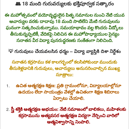
👥 18 మంది గురువర్యులకు భక్తిపూర్వక సత్కారం
ఈ మహోత్సవంలో వయోవృద్ధులైన పితృ సమానుల నుంచి నేటి యువ
ఆచార్యుల వరకు దాదాపు
18 మంది సాటిలేని మేటి గురువులను
ఘనంగా సత్కరించుకున్నాము. సమయాభావం వల్ల కొందరు వీడ్కోలు
తీసుకున్నప్పటికీ, వేదికపై నిలిచిన ఈ మహోపాధ్యాయుల సైన్యం
సనాతన వీర విద్యా పునరుద్ధరణకు సంకేతంగా నిలిచింది.
💡 గురువులు చేయవలసిన ధర్మం – విద్యా వ్యాప్తికి దిశా నిర్దేశం
సనాతన కర్రసాము కళ కాలగర్భంలో కలసిపోకుండా ముందుకు
తీసుకెళ్లడానికి గురువులు, ఆచార్యులు అనుసరించాల్సిన ముఖ్య
సూత్రాలు:
ఉచిత ఆత్మరక్షణ శిక్షణ:
ప్రతి గ్రామంలోనూ, విద్యాలయాల్లోనూ
ఉదయం లేదా సాయంత్రం వేళల్లో ఉచితంగా శిక్షణ శిబిరాలు
ఏర్పాటు చేయాలి.
స్త్రీ శక్తికి ఆత్మరక్షణ అభయం:
నేటి సమాజంలో బాలికలు, మహిళలకు
కర్రసామును అత్యవసర ఆత్మరక్షణ విద్యగా నేర్పించి వారిలో
ఆత్మవిశ్వాసాన్ని నింపాలి.