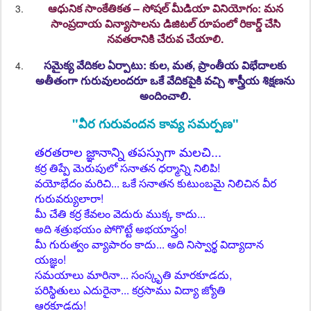
ఆధునిక సాంకేతికత – సోషల్ మీడియా వినియోగం:
మన
సాంప్రదాయ విన్యాసాలను డిజిటల్ రూపంలో రికార్డ్ చేసి
నవతరానికి చేరువ చేయాలి.
సమైక్య వేదికల ఏర్పాటు:
కుల, మత, ప్రాంతీయ విభేదాలకు
అతీతంగా గురువులందరూ ఒకే వేదికపైకి వచ్చి శాస్త్రీయ శిక్షణను
అందించాలి.
"వీర గురువందన కావ్య సమర్పణ"
తరతరాల జ్ఞానాన్ని తపస్సుగా మలచి...
కర్ర తిప్పే మెరుపులో సనాతన ధర్మాన్ని నిలిపి!
వయోభేదం మరిచి... ఒకే సనాతన కుటుంబమై నిలిచిన వీర
గురువర్యులారా!
మీ చేతి కర్ర కేవలం వెదురు ముక్క కాదు...
అది శత్రుభయం పోగొట్టే అభయాస్త్రం!
మీ గురుత్వం వ్యాపారం కాదు... అది నిస్వార్థ విద్యాదాన
యజ్ఞం!
సమయాలు మారినా... సంస్కృతి మారకూడదు,
పరిస్థితులు ఎదురైనా... కర్రసాము విద్యా జ్యోతి
ఆరకూడదు!