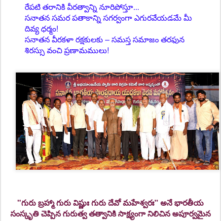
రేపటి తరానికి వీరత్వాన్ని నూరిపోస్తూ...
సనాతన సమర పతాకాన్ని సగర్వంగా ఎగురవేయడమే మీ
దివ్య ధర్మం!
సనాతన వీరకళా రక్షకులకు – సమస్త సమాజం తరఫున
శిరస్సు వంచి ప్రణామములు!
"గురు బ్రహ్మా గురు విష్ణుః గురు దేవో మహేశ్వరః"
అనే భారతీయ
సంస్కృతి చెప్పిన గురుత్వ తత్వానికి సాక్ష్యంగా నిలిచిన అపూర్వమైన