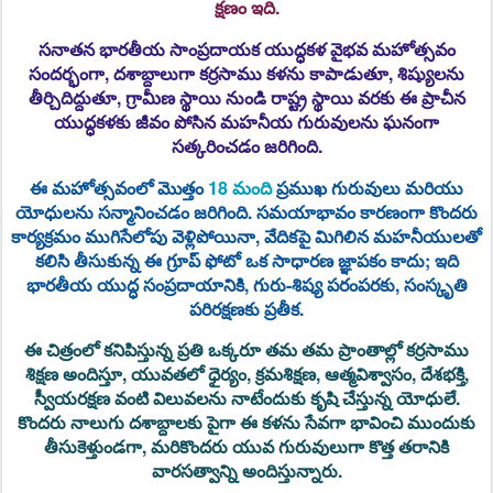
క్షణం ఇది.
సనాతన భారతీయ సాంప్రదాయక యుద్ధకళ వైభవ మహోత్సవం
సందర్భంగా, దశాబ్దాలుగా కర్రసాము కళను కాపాడుతూ, శిష్యులను
తీర్చిదిద్దుతూ, గ్రామీణ స్థాయి నుండి రాష్ట్ర స్థాయి వరకు ఈ ప్రాచీన
యుద్ధకళకు జీవం పోసిన మహనీయ గురువులను ఘనంగా
సత్కరించడం జరిగింది.
ఈ మహోత్సవంలో మొత్తం
18 మంది
ప్రముఖ గురువులు మరియు
యోధులను
సన్మానించడం జరిగింది. సమయాభావం కారణంగా కొందరు
కార్యక్రమం ముగిసేలోపు వెళ్లిపోయినా, వేదికపై మిగిలిన మహనీయులతో
కలిసి తీసుకున్న ఈ గ్రూప్ ఫోటో ఒక సాధారణ జ్ఞాపకం కాదు; ఇది
భారతీయ యుద్ధ సంప్రదాయానికి, గురు-శిష్య పరంపరకు, సంస్కృతి
పరిరక్షణకు ప్రతీక
.
ఈ చిత్రంలో కనిపిస్తున్న ప్రతి ఒక్కరూ తమ తమ ప్రాంతాల్లో కర్రసాము
శిక్షణ అందిస్తూ, యువతలో ధైర్యం, క్రమశిక్షణ, ఆత్మవిశ్వాసం, దేశభక్తి,
స్వీయరక్షణ వంటి విలువలను నాటేందుకు కృషి చేస్తున్న యోధులే.
కొందరు నాలుగు దశాబ్దాలకు పైగా ఈ కళను సేవగా భావించి ముందుకు
తీసుకెళ్తుండగా, మరికొందరు యువ గురువులుగా కొత్త తరానికి
వారసత్వాన్ని అందిస్తున్నారు.