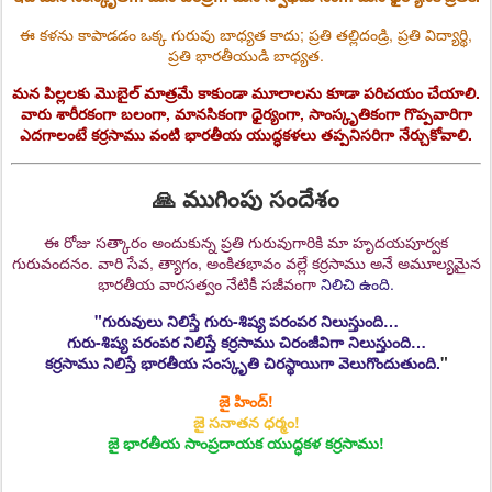
ఈ కళను కాపాడడం ఒక్క గురువు బాధ్యత కాదు; ప్రతి తల్లిదండ్రి, ప్రతి విద్యార్థి,
ప్రతి భారతీయుడి బాధ్యత.
మన పిల్లలకు మొబైల్ మాత్రమే కాకుండా
మూలాలను కూడా పరిచయం చేయాలి.
వారు శారీరకంగా బలంగా, మానసికంగా ధైర్యంగా, సాంస్కృతికంగా గొప్పవారిగా
ఎదగాలంటే కర్రసాము వంటి భారతీయ యుద్ధకళలు తప్పనిసరిగా నేర్చుకోవాలి.
🙏 ముగింపు సందేశం
ఈ రోజు సత్కారం అందుకున్న ప్రతి గురువుగారికి మా హృదయపూర్వక
గురువందనం. వారి సేవ, త్యాగం, అంకితభావం వల్లే కర్రసాము అనే అమూల్యమైన
భారతీయ వారసత్వం నేటికీ సజీవంగా
నిలిచి ఉంది.
"గురువులు నిలిస్తే గురు-శిష్య పరంపర నిలుస్తుంది…
గురు-శిష్య పరంపర నిలిస్తే కర్రసాము చిరంజీవిగా నిలుస్తుంది…
కర్రసాము నిలిస్తే భారతీయ సంస్కృతి చిరస్థాయిగా వెలుగొందుతుంది.
"
జై హింద్!
జై సనాతన ధర్మం!
జై భారతీయ సాంప్రదాయక యుద్ధకళ కర్రసాము!