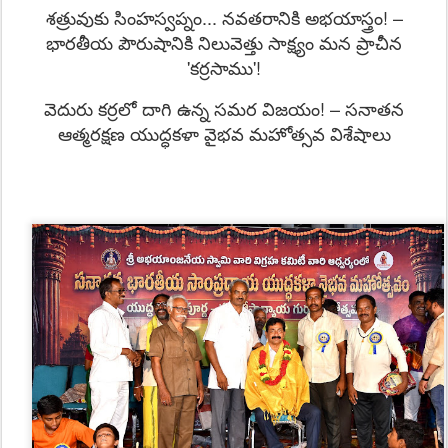
శత్రువుకు సింహస్వప్నం... నవతరానికి అభయాస్త్రం! –
భారతీయ పౌరుషానికి నిలువెత్తు సాక్ష్యం మన ప్రాచీన
'కర్రసాము'!
వెదురు కర్రలో దాగి ఉన్న సమర విజయం! – సనాతన
ఆత్మరక్షణ యుద్ధకళా వైభవ మహోత్సవ విశేషాలు