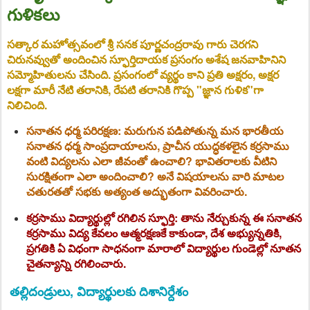
గుళికలు
సత్కార మహోత్సవంలో శ్రీ సనక పూర్ణచంద్రరావు గారు చెరగని
చిరునవ్వుతో అందించిన స్ఫూర్తిదాయక ప్రసంగం అశేష జనవాహినిని
సమ్మోహితులను చేసింది. ప్రసంగంలో వ్యర్థం కాని ప్రతి అక్షరం, అక్షర
లక్షగా మారీ నేటి తరానికి, రేపటి తరానికి గొప్ప "జ్ఞాన గుళిక"గా
నిలిచింది.
సనాతన ధర్మ పరిరక్షణ:
మరుగున పడిపోతున్న మన భారతీయ
సనాతన ధర్మ సాంప్రదాయాలను, ప్రాచీన యుద్ధకళలైన కర్రసాము
వంటి విద్యలను ఎలా జీవంతో ఉంచాలి? భావితరాలకు వీటిని
సురక్షితంగా ఎలా అందించాలి? అనే విషయాలను వారి మాటల
చతురతతో సభకు అత్యంత అద్భుతంగా వివరించారు.
కర్రసాము విద్యార్థుల్లో రగిలిన స్ఫూర్తి:
తాను నేర్చుకున్న ఈ సనాతన
కర్రసాము విద్య కేవలం ఆత్మరక్షణకే కాకుండా, దేశ అభ్యున్నతికి,
ప్రగతికి ఏ విధంగా సాధనంగా మారాలో విద్యార్థుల గుండెల్లో నూతన
చైతన్యాన్ని రగిలించారు.
తల్లిదండ్రులు, విద్యార్థులకు దిశానిర్దేశం