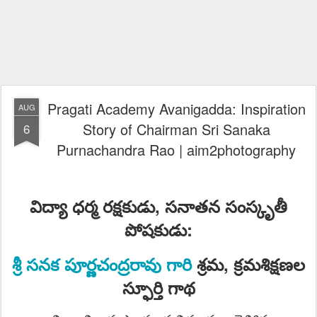
Pragati Academy Avanigadda: Inspiration
AUG
Story of Chairman Sri Sanaka
6
Purnachandra Rao | aim2photography
విద్యా ధర్మ రక్షకుడు, సనాతన సంస్కృతీ
పోషకుడు:
శ్రీ
సనక
పూర్ణచంద్రరావు గారి
శ్రమ, క్రమశిక్షణల
స్ఫూర్తి గాథ