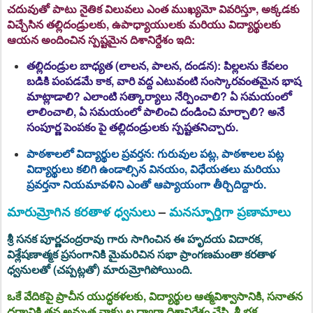
చదువుతో పాటు నైతిక విలువలు ఎంత ముఖ్యమో వివరిస్తూ, అక్కడకు
విచ్చేసిన తల్లిదండ్రులకు, ఉపాధ్యాయులకు మరియు విద్యార్థులకు
ఆయన అందించిన స్పష్టమైన దిశానిర్దేశం ఇది:
తల్లిదండ్రుల బాధ్యత (లాలన, పాలన, దండన):
పిల్లలను కేవలం
బడికి పంపడమే కాక, వారి వద్ద ఎటువంటి సంస్కారవంతమైన భాష
మాట్లాడాలి? ఎలాంటి సత్కార్యాలు నేర్పించాలి? ఏ సమయంలో
లాలించాలి, ఏ సమయంలో పాలించి దండించి మార్చాలి? అనే
సంపూర్ణ పెంపకం పై తల్లిదండ్రులకు స్పష్టతనిచ్చారు.
పాఠశాలలో విద్యార్థుల ప్రవర్తన:
గురువుల పట్ల, పాఠశాలల పట్ల
విద్యార్థులు కలిగి ఉండాల్సిన వినయం, విధేయతలు మరియు
ప్రవర్తనా నియమావళిని ఎంతో ఆప్యాయంగా తీర్చిదిద్దారు.
మారుమ్రోగిన కరతాళ ధ్వనులు
–
మనస్ఫూర్తిగా ప్రణామాలు
శ్రీ సనక పూర్ణచంద్రరావు గారు సాగించిన ఈ హృదయ విదారక,
విశ్లేషణాత్మక ప్రసంగానికి మైమరిచిన సభా ప్రాంగణమంతా కరతాళ
ధ్వనులతో (చప్పట్లతో) మారుమ్రోగిపోయింది.
ఒకే వేదికపై ప్రాచీన యుద్ధకళలకు, విద్యార్థుల ఆత్మవిశ్వాసానికి, సనాతన
ధర్మానికి తన అమృత వాక్కుల ద్వారా దిశానిర్దేశం చేసి, శ్రీ భక్త