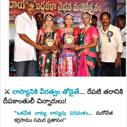
⚔️
లాస్యానికి వీరత్వం తోడైతే
... రేపటి తరానికి
దీపకాంతులీ చిన్నారులు!
"
ఒకచేత నాట్య లాస్యపు పరిమళం
... మరోచేత
కర్రసాము సమర ప్రతాపం!"